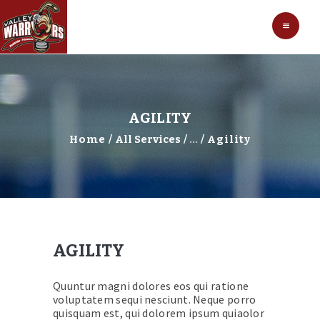
HOCKEY
VALLEY WARRIORS HOCKEY
SOCCER
SHOP
CONTACT
AGILITY
Home
All Services
...
Agility
AGILITY
Quuntur magni dolores eos qui ratione
voluptatem sequi nesciunt. Neque porro
quisquam est, qui dolorem ipsum quiaolor