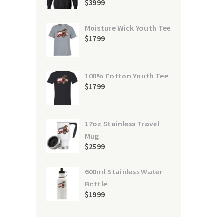
$
39
99
Moisture Wick Youth Tee
$
17
99
100% Cotton Youth Tee
$
17
99
17oz Stainless Travel
Mug
$
25
99
600ml Stainless Water
Bottle
$
19
99